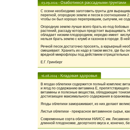
С осени необходимо заготовить грунты для выращива
перегной, огородную землю и песок в соотношении 2:1
чтобы он был хорошо перепревшим, сыпучим, не сод
Огородную землю лучше всего брать из-под бобовых ку
растений, рассаду которых пред­стоит выращи­вать. 
обладает низким плодородием, нередко имеет кислу
нельзя брать землю с клумб и газонов в городе. В не
Речной песок достаточно просеять, а карьерный не
смешивают. Хранить их надо в таком месте, где бы о
вредной микрофлоры под действием отрицательных 
Е.Г. Гринберг
В ягодах облепихи содержится полный комплекс вита
и ягод по содержанию витамина Е, препятствующего 
витамины и полезные вещества, обладающие тонизир
достигающее максимального содержания в оранжевых
Ягоды облепихи замораживают, из них делают вели
Листья облепихи - прекрасное витаминное сырье, как
Современные сорта облепихи НИИСС им. Лисавенко - 
длинной плодоножке, десертного вкуса и, конечно, бе