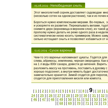
Этот многолетний сорняк доставляет садоводам мног
(несколько сотен на одном растении), так и из почек
Бороться нужно комплексными мерами. Во-первых, з
и ускоряете их развитие. Перекапывать вилами, тща
снимите дерн (корневища в верхнем слое), из такой
прополку нужно делать не реже одного раза в неде
систематически низко косить триммером. Можно зам
сильно истощают сныть и позволяют избавиться от н
Чем-то это варенье напоминает цукаты. Годятся для
слива, абрикосы, земляника, черная смородина. Как 
на 1 л воды 800г сахара, довести до кипения. Варить
разложить массу на противень, поставить в духовку 
хорошо подсохнет, а внутри мякоть будет достаточно
замечательно хранится. Зимой сгодится для пирогов, 
сгодится для приготовления киселя или компота.
9
[
1
] [
2
] [
3
] [
4
] [
5
] [
6
] [
7
] [
8
] [
] [
10
] [
1
24
] [
25
] [
26
] [
27
] [
28
] [
29
] [
30
] [
31
] [
32
] 
[
46
] [
47
] [
48
] [
49
] [
50
] [
51
] [
52
] [
53
] [
54
] [
68
] [
69
] [
70
] [
71
] [
72
] [
73