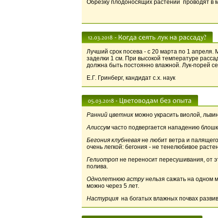
Обрезку плодоносящих растений проводят в м
Лучший срок посева - с 20 марта по 1 апреля.
заделки 1 см. При высокой температуре расса
должна быть постоянно влажной. Лук-порей се
Е.Г. Гринберг, кандидат с.х. наук
Ранний цветник
можно украсить виолой, львин
Алиссум
часто подвергается нападению блошк
Бегония клубневая
не любит ветра и палящего
очень легкой: бегония - не тенелюбивое расте
Гелиотроп
не переносит пересушивания, от эт
полива.
Однолетнюю астру
нельзя сажать на одном м
можно через 5 лет.
Настурция
на богатых влажных почвах развив