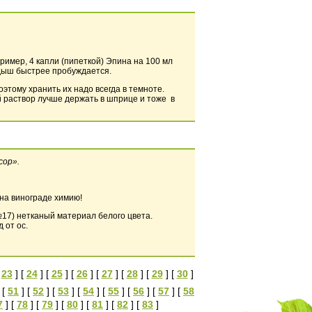
имер, 4 капли (пипеткой) Эпина на 100 мл
одыш быстрее пробуждается.
оэтому хранить их надо всегда в темноте.
й раствор лучше держать в шприце и тоже в
сор».
на винограде химию!
№17) нетканый материал белого цвета.
 от ос.
[
23
] [
24
] [
25
] [
26
] [
27
] [
28
] [
29
] [
30
]
 [
51
] [
52
] [
53
] [
54
] [
55
] [
56
] [
57
] [
58
7
] [
78
] [
79
] [
80
] [
81
] [
82
] [
83
]