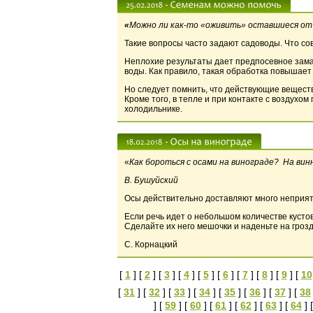
«
Можно ли как-то «оживить» оставшиеся от
Такие вопросы часто задают садоводы. Что со
Неплохие результаты дает предпосевное замач
воды. Как правило, такая обработка повышае
Но следует помнить, что действующие вещества
Кроме того, в тепле и при контакте с воздухо
холодильнике.
«
Как бороться с осами на винограде? На ви
В. Бушуйский
Осы действительно доставляют много неприятн
Если речь идет о небольшом количестве кусто
Сделайте их него мешочки и наденьте на грозд
С. Корнацкий
[
1
] [
2
] [
3
] [
4
] [
5
] [
6
] [
7
] [
8
] [
9
] [
10
[
31
] [
32
] [
33
] [
34
] [
35
] [
36
] [
37
] [
38
] [
59
] [
60
] [
61
] [
62
] [
63
] [
64
] 