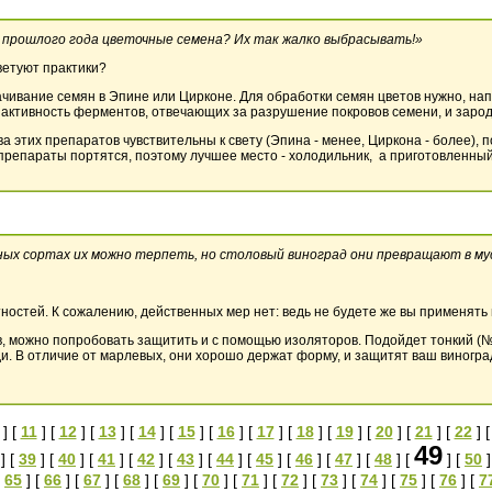
 прошлого года цветочные семена? Их так жалко выбрасывать!»
ветуют практики?
ивание семян в Эпине или Цирконе. Для обработки семян цветов нужно, напр
т активность ферментов, отвечающих за разрушение покровов семени, и зар
 этих препаратов чувствительны к свету (Эпина - менее, Циркона - более), п
м препараты портятся, поэтому лучшее место - холодильник, а приготовленны
нных сортах их можно терпеть, но столовый виноград они превращают в му
остей. К сожалению, действенных мер нет: ведь не будете же вы применять 
в, можно попробовать защитить и с помощью изоляторов. Подойдет тонкий (
и. В отличие от марлевых, они хорошо держат форму, и защитят ваш виноград
] [
11
] [
12
] [
13
] [
14
] [
15
] [
16
] [
17
] [
18
] [
19
] [
20
] [
21
] [
22
] 
49
] [
39
] [
40
] [
41
] [
42
] [
43
] [
44
] [
45
] [
46
] [
47
] [
48
] [
] [
50
]
[
65
] [
66
] [
67
] [
68
] [
69
] [
70
] [
71
] [
72
] [
73
] [
74
] [
75
] [
76
] [
7