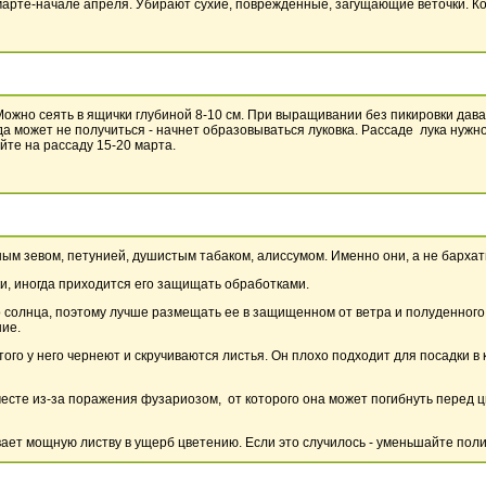
арте-начале апреля. Убирают сухие, поврежденные, загущающие веточки. К
 Можно сеять в ящички глубиной 8-10 см. При выращивании без пикировки дават
да может не получиться - начнет образовываться луковка. Рассаде лука нуж
йте на рассаду 15-20 марта.
ым зевом, петунией, душистым табаком, алиссумом. Именно они, а не бархат
и, иногда приходится его защищать обработками.
 солнца, поэтому лучше размещать ее в защищенном от ветра и полуденного
ние.
ого у него чернеют и скручиваются листья. Он плохо подходит для посадки в
есте из-за поражения фузариозом, от которого она может погибнуть перед 
ает мощную листву в ущерб цветению. Если это случилось - уменьшайте поли