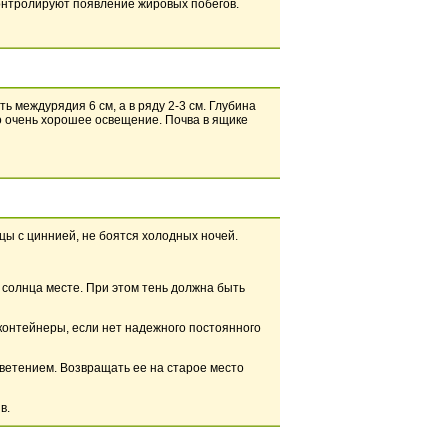
онтролируют появление жировых побегов.
ь междурядия 6 см, а в ряду 2-3 см. Глубина
но очень хорошее освещение. Почва в ящике
цы с циннией, не боятся холодных ночей.
 солнца месте. При этом тень должна быть
 контейнеры, если нет надежного постоянного
цветением. Возвращать ее на старое место
в.