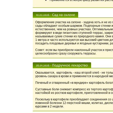
Применяется в любую фазу развития расте
Оформление участка на склоне - задача хоть и не из
сады обладают особым шармом. Подпорные стенки из
естественнее, чем на ровных участках. Оптимальным 
формируют в виде гигантских ступеней-террас, закр
называемые сухие стенки из природного камня. Они 
1 метра и часто используются как высокий цветник 
посадить плодовые деревья и ягодные кустарники, ра
Совет: если вы приобрели наклонный участок и прис
целесообразно сразу сооружать террасы.
Оказывается, картофель - наш второй хлеб - не тол
уровень сахара в крови и применяется в народной м
Печеный и отваренный «в мундире» картофель богат 
Суставные боли снижает компресс из тертого картоф
настойкой из ростков картофеля, приготовленной в с
Поскольку в картофеле преобладают соединения со щ
язвенной болезни 12-перстной кишки, колитах, диспе
курсами в 2 недели.