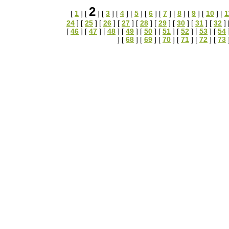
2
[
1
] [
] [
3
] [
4
] [
5
] [
6
] [
7
] [
8
] [
9
] [
10
] [
1
24
] [
25
] [
26
] [
27
] [
28
] [
29
] [
30
] [
31
] [
32
] 
[
46
] [
47
] [
48
] [
49
] [
50
] [
51
] [
52
] [
53
] [
54
] [
68
] [
69
] [
70
] [
71
] [
72
] [
73