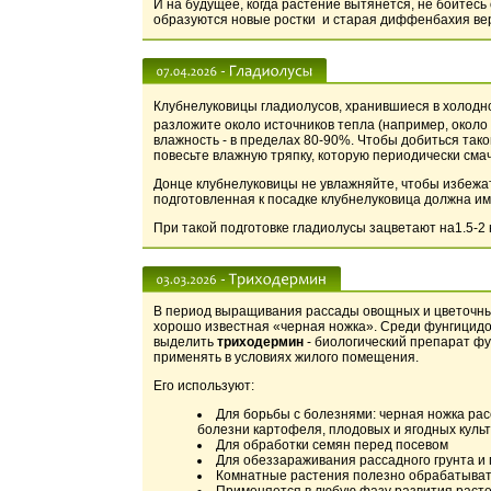
И на будущее, когда растение вытянется, не бойтесь
образуются новые ростки и старая диффенбахия ве
Клубнелуковицы гладиолусов, хранившиеся в холод
разложите около источников тепла (например, около
влажность - в пределах 80-90%. Чтобы добиться тако
повесьте влажную тряпку, которую периодически сма
Донце клубнелуковицы не увлажняйте, чтобы избежа
подготовленная к посадке клубнелуковица должна име
При такой подготовке гладиолусы зацветают на1.5-2
В период выращивания рассады овощных и цветочных
хорошо известная «черная ножка». Среди фунгицидов
выделить
триходермин
- биологический препарат фу
применять в условиях жилого помещения.
Его используют:
Для борьбы с болезнями: черная ножка рас
болезни картофеля, плодовых и ягодных куль
Для обработки семян перед посевом
Для обеззараживания рассадного грунта и
Комнатные растения полезно обрабатывать