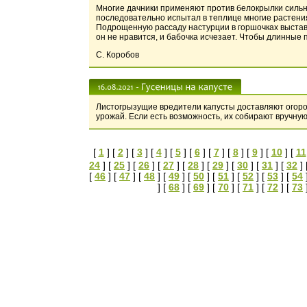
Многие дачники применяют против белокрылки сильны
последовательно испытал в теплице многие растения
Подрощенную рассаду настурции в горшочках выстав
он не нравится, и бабочка исчезает. Чтобы длинные
С. Коробов
Листогрызущие вредители капусты доставляют огород
урожай. Если есть возможность, их собирают вручну
[
1
] [
2
] [
3
] [
4
] [
5
] [
6
] [
7
] [
8
] [
9
] [
10
] [
11
24
] [
25
] [
26
] [
27
] [
28
] [
29
] [
30
] [
31
] [
32
] 
[
46
] [
47
] [
48
] [
49
] [
50
] [
51
] [
52
] [
53
] [
54
] [
68
] [
69
] [
70
] [
71
] [
72
] [
73