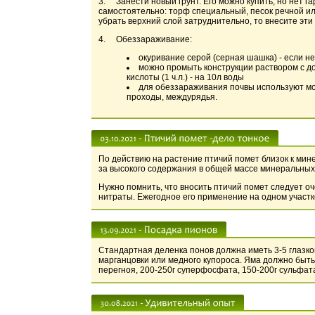
3. Занести новый грунт. Его можно купить, но нет г
самостоятельно: торф специальный, песок речной или
убрать верхний слой затруднительно, то внесите эти
4. Обеззараживание:
окуривание серой (серная шашка) - если не
можно промыть конструкции раствором с доб
кислоты (1 ч.л.) - на 10л воды
для обеззараживания почвы используют моч
проходы, междурядья.
По действию на растение птичий помет близок к мин
за высокого содержания в общей массе минеральных
Нужно помнить, что вносить птичий помет следует оч
нитраты. Ежегодное его применение на одном участ
Стандартная деленка понов должна иметь 3-5 глазко
марганцовки или медного купороса. Яма должно быть 
перегноя, 200-250г суперфосфата, 150-200г сульфат