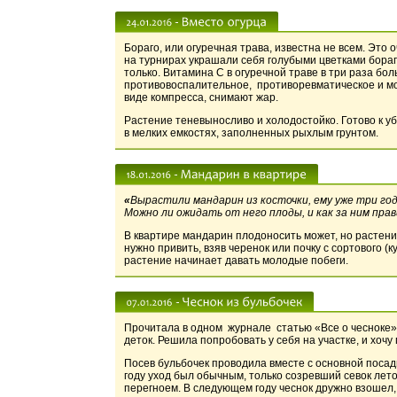
Бораго, или огуречная трава, известна не всем. Это 
на турнирах украшали себя голубыми цветками бораго
только. Витамина С в огуречной траве в три раза бо
противовоспалительное, противоревматическое и мо
виде компресса, снимают жар.
Растение теневыносливо и холодостойко. Готово к у
в мелких емкостях, заполненных рыхлым грунтом.
«
Вырастили мандарин из косточки, ему уже три го
Можно ли ожидать от него плоды, и как за ним пра
В квартире мандарин плодоносить может, но растени
нужно привить, взяв черенок или почку с сортового (к
растение начинает давать молодые побеги.
Прочитала в одном журнале статью «Все о чесноке»
деток. Решила попробовать у себя на участке, и хочу
Посев бульбочек проводила вместе с основной посадк
году уход был обычным, только созревший севок лето
перегноем. В следующем году чеснок дружно взошел,