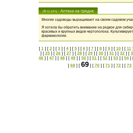
Многие садоводы выращивают на своем садовом учас
Я хотела бы обратить внимание на редкое для сибир
красивых и крупных видов чертополоха. Культивируе
фармакологии.
[
1
] [
2
] [
3
] [
4
] [
5
] [
6
] [
7
] [
8
] [
9
] [
10
] [
11
] [
25
] [
26
] [
27
] [
28
] [
29
] [
30
] [
31
] [
32
] [
3
46
] [
47
] [
48
] [
49
] [
50
] [
51
] [
52
] [
53
] [
54
] 
69
[
68
] [
] [
70
] [
71
] [
72
] [
73