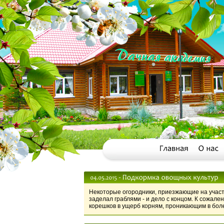
Некоторые огородники, приезжающие на участо
заделал граблями - и дело с концом. К сожал
корешков в ущерб корням, проникающим в боле