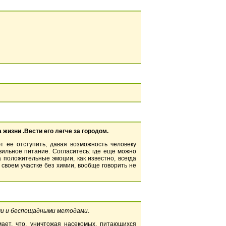
жизни .Вести его легче за городом.
 ее отступить, давая возможность человеку
вильное питание. Согласитесь: где еще можно
 положительные эмоции, как известно, всегда
своем участке без химии, вообще говорить не
ыми и беспощадными методами
.
ает, что, уничтожая насекомых, питающихся