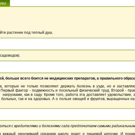
айте растение под теплый душ.
 садоводов).
й, больше всего боится не медицинских препаратов, а правильного образа 
, которые не только позволяют держать болезнь в узде, но и заставляют
 Первый фактор - подвижность и посильный физический труд. Второй - пра
агрузками, как в саду. Кроме того, работа эта доставляет удовольствие, а
 больных, так и на здоровых. А о пользе овощей и фруктов, выращенных на 
Бороться с вредителями и болезнями сада предпочитаем самыми радикальн
тя каждый окончивший среднюю школу, знает о пищевой цепочке. И поним