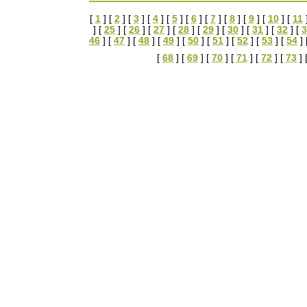
[
1
] [
2
] [
3
] [
4
] [
5
] [
6
] [
7
] [
8
] [
9
] [
10
] [
11
] [
25
] [
26
] [
27
] [
28
] [
29
] [
30
] [
31
] [
32
] [
3
46
] [
47
] [
48
] [
49
] [
50
] [
51
] [
52
] [
53
] [
54
] 
[
68
] [
69
] [
70
] [
71
] [
72
] [
73
] 