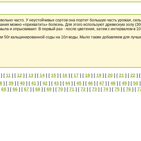
вольно часто. У неустойчивых сортов она портит б
о
льшую часть урожая, силь
ания можно «прихватить» болезнь. Для этого используют древесную золу (300
ла и опрыскивают. В первый раз - после цветения, затем с интервалом в 10 
или 50г кальцинированной соды на 10л воды. Мыло также добавляем для лучш
] [
11
] [
12
] [
13
] [
14
] [
15
] [
16
] [
17
] [
18
] [
19
] [
20
] [
21
] [
22
] 
8
] [
39
] [
40
] [
41
] [
42
] [
43
] [
44
] [
45
] [
46
] [
47
] [
48
] [
49
] [
50
]
[
65
] [
66
] [
67
] [
68
] [
69
] [
70
] [
71
] [
72
] [
73
] [
74
] [
75
] [
76
] [
7