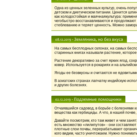
Одна из ценных зеленных культур, очень попу
детском и диетическом питании. Ценится шпи
как холодостойкая и маячнаякультура: приме
чегобыстро восстанавливаются и продолжают р
стеблеванию и теряет ценность. Можно замор
На самых бесплодных склонах, на самых беспо
старинных книгах называли растение, которое
Растение декоративно за счет ярких ягод, со
ковер. Используется в рокариях и на альпийски
Ягоды ее безвкусны и считаются не ядовитыми,
В азиатских странах лапчатку индийскую испо
и других болезнях.
Отчаявшийся садовод, в борьбе с болезнями 
вещества как гербициды. А что, в нашей почве,
Давайте посмотрим, кто там живет и чем заня
есть множество «лилипутов» - они составляют
плотные слои почвы, перерабатывают органиче
кого видим, часто уничтожаем. Нужно понимать