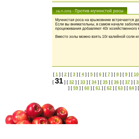
Мучнистая роса на крыжовнике встречается до
Если вы внимательны, в самом начале заболев
процеживания добавляют 40г хозяйственного мы
Вместо золы можно взять 10г калийной соли 
[
1
] [
2
] [
3
] [
4
] [
5
] [
6
] [
7
] [
8
] [
9
] [
10
31
[
] [
32
] [
33
] [
34
] [
35
] [
36
] [
37
] [
3
] [
59
] [
60
] [
61
] [
62
] [
63
] [
64
] 