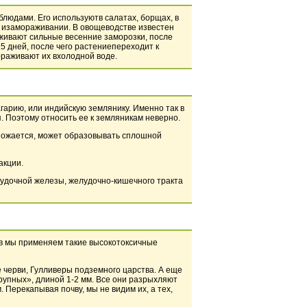
людами. Его используютв салатах, борщах, в
 изамораживании. В овощеводстве известен
живают сильные весенние заморозки, после
5 дней, после чего растениепереходит к
ораживают их вхолодной воде.
гарию, или индийскую землянику. Именно так в
. Поэтому относить ее к земляникам неверно.
множается, может образовывать сплошной
акции.
лудочной железы, желудочно-кишечного тракта
ов мы применяем такие высокотоксичные
е черви, Гулливеры подземного царства. А еще
рупных», длиной 1-2 мм. Все они разрыхляют
Перекапывая почву, мы не видим их, а тех,