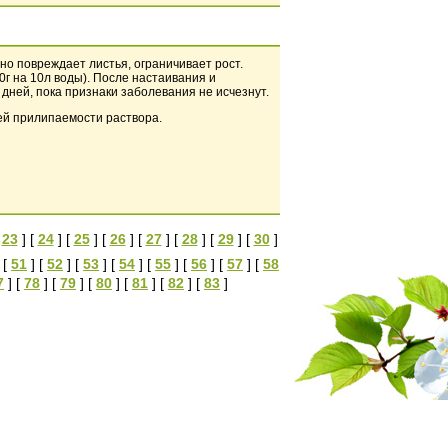
но повреждает листья, ограничивает рост.
г на 10л воды). После настаивания и
дней, пока признаки заболевания не исчезнут.
ей прилипаемости раствора.
[
23
] [
24
] [
25
] [
26
] [
27
] [
28
] [
29
] [
30
]
 [
51
] [
52
] [
53
] [
54
] [
55
] [
56
] [
57
] [
58
7
] [
78
] [
79
] [
80
] [
81
] [
82
] [
83
]
Адрес: 630112 г.Новосибирск, ул. Селезнева д.46а
Тел/факс: (383) 278-33-13