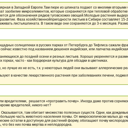
лярная в Западной Европе.Там пюре из шпината подают со многими вторыми б
нат заобилие микроэлементов, которые сохраняются при тепловой обработке
няется для обозначения рядков туговсхожих овощей.Молодые растения выдер
азвитие. Фаза хозяйственнойпригодности листьев в Сибири составляет 15-2
аживать листьяшпината. В таком виде они сохраняются до 3-х месяцев. Разм
щадных солнцепеках в русских парках от Петербурга до Тифлиса сажали фра
 сейчас известно под названием дюшенея индийская, или лапчатка индийская
храняющихся до поздней осени и резных листьев. Хорошо укореняется и раз
х горках, часто - как бордюрная культура для обсадки в цветниках.
 но лучше их не есть, т.к. у некоторых людей они вызывают аллергические ре
льзуют в качестве лекарственного растения при заболеваниях печени, подже
или вредителями, решается «протравить почву». Иногда даже против сорняк
 кроме вредителей, никого нет?
т. Оказывается, там обитает множество полезных существ. Одни, как дождевы
 б
о
льшую часть животного населения почвы. От микроскопически малых до «к
ские остатки в доступную для растений форму, обогащают почву кислородом. 
, что без них почва мертва и неплодородна.