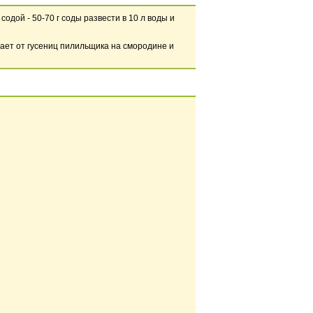
дой - 50-70 г соды развести в 10 л воды и
ает от гусениц пилильщика на смородине и