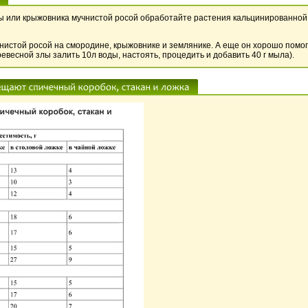
или крыжовника мучнистой росой обработайте растения кальцинированной со
нистой росой на смородине, крыжовнике и землянике. А еще он хорошо помог
древесной злы залить 10л воды, настоять, процедить и добавить 40 г мыла).