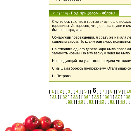
Случилось так, что в третью зиму после поса
горошины. Интересно, что деревца груши и сл
бы не пострадала.
Обнаружив повреждения, я сразу же начала л
садовым варом. По краям ран скоро появились
На стволике одного дерева кора была поврежд
заменить новым. Но в ту весну у меня не было
На следующий год участок огородили металлич
С мышами борюсь по-прежнему. Отаптываю сне
Н. Петрова
6
[
1
] [
2
] [
3
] [
4
] [
5
] [
] [
7
] [
8
] [
9
] [
1
[
31
] [
32
] [
33
] [
34
] [
35
] [
36
] [
37
] [
38
[
59
] [
60
] [
61
] [
62
] [
63
] [
64
] [