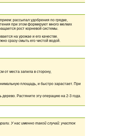
 прием: рассыпал удобрения по грядке,
астения при этом формируют много мелких
ращается рост корневой системы.
ается на урожае и его качестве.
жно сразу смыть его чистой водой.
м от места запила в сторону,
минимальную площадь, и быстро зарастает. При
ь дерево. Растяните эту операцию на 2-3 года.
али. У нас именно такой случай: участок