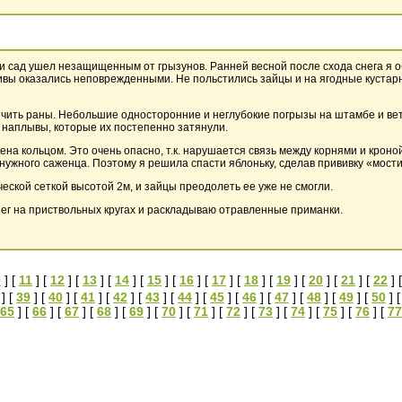
дки сад ушел незащищенным от грызунов. Ранней весной после схода снега я 
ивы оказались неповрежденными. Не польстились зайцы и на ягодные кустарн
ечить раны. Небольшие односторонние и неглубокие погрызы на штамбе и ве
 наплывы, которые их постепенно затянули.
ена кольцом. Это очень опасно, т.к. нарушается связь между корнями и крон
 нужного саженца. Поэтому я решила спасти яблоньку, сделав прививку «мост
еской сеткой высотой 2м, и зайцы преодолеть ее уже не смогли.
г на приствольных кругах и раскладываю отравленные приманки.
0
] [
11
] [
12
] [
13
] [
14
] [
15
] [
16
] [
17
] [
18
] [
19
] [
20
] [
21
] [
22
] 
] [
39
] [
40
] [
41
] [
42
] [
43
] [
44
] [
45
] [
46
] [
47
] [
48
] [
49
] [
50
] 
65
] [
66
] [
67
] [
68
] [
69
] [
70
] [
71
] [
72
] [
73
] [
74
] [
75
] [
76
] [
77