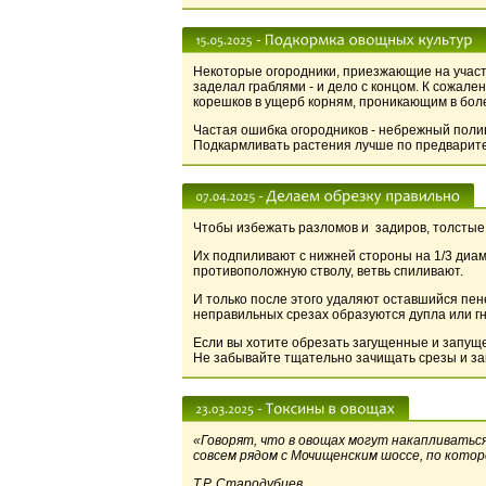
Некоторые огородники, приезжающие на участо
заделал граблями - и дело с концом. К сожал
корешков в ущерб корням, проникающим в боле
Частая ошибка огородников - небрежный полив
Подкармливать растения лучше по предварител
Чтобы избежать разломов и задиров, толстые 
Их подпиливают с нижней стороны на 1/3 диаме
противоположную стволу, ветвь спиливают.
И только после этого удаляют оставшийся пен
неправильных срезах образуются дупла или г
Если вы хотите обрезать загущенные и запущен
Не забывайте тщательно зачищать срезы и за
«Говорят, что в овощах могут накапливаться
совсем рядом с Мочищенским шоссе, по кото
Т.Р. Стародубцев