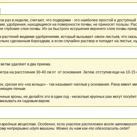
к раз в неделю, считают, что подкормки - это наиболее простой и доступный
ению, удобрения, находящиеся на поверхности почвы, не приносят пользы. Р
е глубокие слои почвы. Из-за быстрого иссушения верхнего слоя почвы прек
 растений жидкими удобрениями, который вызывает ожоги листьев, что сказыв
ьно сделанным бороздкам, а если случайно раствор и попадет на листья, ну
ветви удаляют в два приема.
тра на расстоянии 30-40 см от от основания. Затем, отступив еще на 10-15 с
ек, срезая его «на кольцо» - так называют наплыв у основания. Рана имеет 
ниющие пеньки.
ные кроны, не делайте это в один год - несколько крупных ран могут погубит
мазывать их садовым варом.
 вредные вещества. Особенно, если участок расположен возле автомагистр
рому непрерывно идут машины. Можно ли нам как-то обезопасить себя?