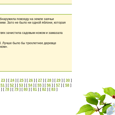
обнаружила повсюду на земле заячьи
ики. Зато не было ни одной яблони, которая
твях зачистила садовым ножом и замазала
ой. Лучше было бы трехлетнее деревце
иком».
[
23
] [
24
] [
25
] [
26
] [
27
] [
28
] [
29
] [
30
]
[
51
] [
52
] [
53
] [
54
] [
55
] [
56
] [
57
] [
58
]
] [
78
] [
79
] [
80
] [
81
] [
82
] [
83
]