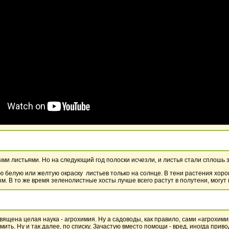
и листьями. Но на следующий год полоски исчезли, и листья стали сплошь 
белую или желтую окраску листьев только на солнце. В тени растения хоро
м. В то же время зеленолистные хосты лучше всего растут в полутени, могут
ящена целая наука - агрохимия. Ну а садоводы, как правило, сами «агрохимик
мить. Ну и так далее, по списку. Зачастую вместо помощи - вред, иногда приво