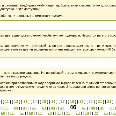
ы и растений, подбирать комбинации удобрительных смесей, точно дозироват
доступно. А что доступно?
избытка питательных элементов у
томата
:
аем цветущие кусты пленкой, чтобы они не подмерзли. Несмотря на это, уро
Закрывая цветущие кусты пленкой, вы не даете насекомым опылять их. А жимо
мя цветения ее цветки выдерживают очень низкую температуру - около -70 бе
я - мечта каждого садовода. Но не забывайте: земля живая, и, уничтожая со
лают ее плодородной.
аточно при появлении всходов сорняков в фазе петельки тыльной стороной гр
надо в солнечную сухую погоду. А когда через 2 недели они снова появятся, 
страшны.
] [
11
] [
12
] [
13
] [
14
] [
15
] [
16
] [
17
] [
18
] [
19
] [
20
] [
21
] [
22
] 
46
] [
39
] [
40
] [
41
] [
42
] [
43
] [
44
] [
45
] [
] [
47
] [
48
] [
49
] [
50
]
[
65
] [
66
] [
67
] [
68
] [
69
] [
70
] [
71
] [
72
] [
73
] [
74
] [
75
] [
76
] [
7