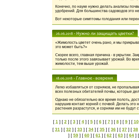
Конечно, по науке нужно делать анализы почв
удобрений. Для большинства садоводов это не
Вот некоторые симптомы голодания или пере
«Жимолость цветет очень рано, и мы прикрыв
это может быть?»
Скорее всего, главная причина - в укрытии. 
только после этого завязывает урожай. Во вре
жимолости, тем выше урожай.
Легко избавляться от сорняков, не пропалыва
всех полезных обитателей почвы, которые де
Однако не обязательно все время полоть, дост
нарушив контакт корней с почвой. Делать это 
растения разрастутся, и сорняки им не будут 
[
1
] [
2
] [
3
] [
4
] [
5
] [
6
] [
7
] [
8
] [
9
] [
10
[
31
] [
32
] [
33
] [
34
] [
35
] [
36
] [
37
] [
38
] [
59
] [
60
] [
61
] [
62
] [
63
] [
64
] 