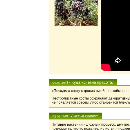
«Посадила хосту с красивыми белоокаймленным
Пестролистные хосты сохраняют декоративную 
не появляется совсем, либо становится блеклы
Питание растений - сложный процесс. Ему посв
подкормить, что-то пожелтели листья, - подкор