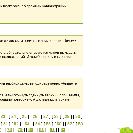
ь подкормки по срокам и концентрации
жай жимолости получается мизерный. Почему
лость обязательно опыляется чужой пыльцой,
з повреждений. И чем больше у вас сортов
рняки гербицидами, вы одновременно убиваете
абель чуть-чуть сдвинуть верхний слой земли,
операцию повторяем. А дальше культурные
[
23
] [
24
] [
25
] [
26
] [
27
] [
28
] [
29
] [
30
]
 [
51
] [
52
] [
53
] [
54
] [
55
] [
56
] [
57
] [
58
7
] [
78
] [
79
] [
80
] [
81
] [
82
] [
83
]