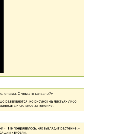
зелеными. С чем это связано?»
шо развиваются, но рисунок на листьях либо
 выносить и сильное затенение.
и». Не понравилось, как выглядит растение, -
дящий к гибели.