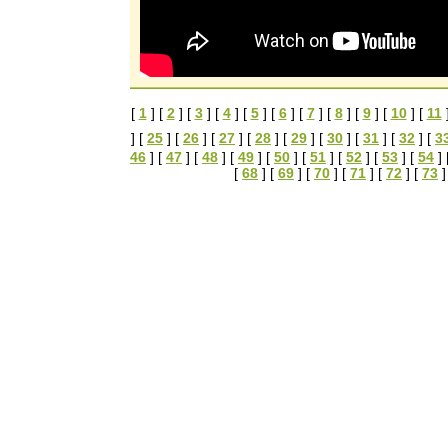
[
1
] [
2
] [
3
] [
4
] [
5
] [
6
] [
7
] [
8
] [
9
] [
10
] [
11
] [
25
] [
26
] [
27
] [
28
] [
29
] [
30
] [
31
] [
32
] [
3
46
] [
47
] [
48
] [
49
] [
50
] [
51
] [
52
] [
53
] [
54
] 
[
68
] [
69
] [
70
] [
71
] [
72
] [
73
]