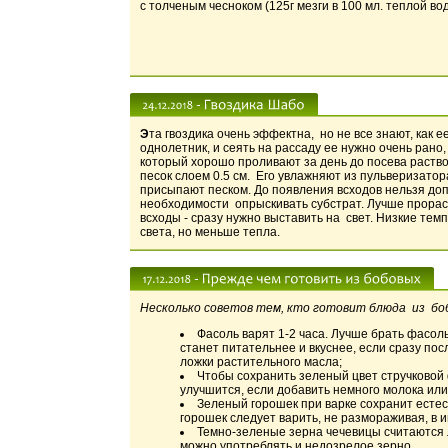
с толченым чесноком (125г мезги в 100 мл. теплой в
Э
та гвоздика очень эффектна, но не все знают, как е
однолетник, и сеять на рассаду ее нужно очень рано
который хорошо проливают за день до посева раство
песок слоем 0.5 см. Его увлажняют из пульверизатор
присыпают песком. До появления всходов нельзя доп
необходимости опрыскивать субстрат. Лучше прораста
всходы - сразу нужно выставить на свет. Низкие тем
света, но меньше тепла.
Несколько советов тем, кто готовит блюда из бо
Фасоль варят 1-2 часа. Лучше брать фасоль 
станет питательнее и вкуснее, если сразу пос
ложки растительного масла;
Чтобы сохранить зеленый цвет стручковой 
улучшится, если добавить немного молока или
Зеленый горошек при варке сохранит есте
горошек следует варить, не размораживая, в 
Темно-зеленые зерна чечевицы считаются л
можно употреблять и недозрелое зерно.