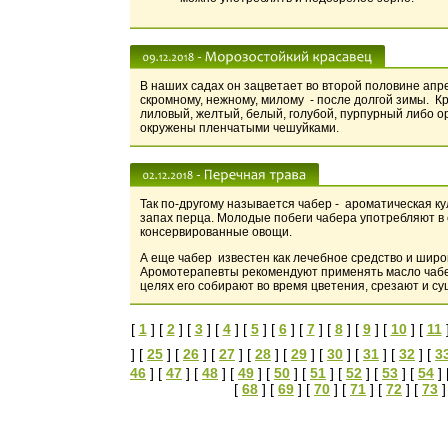
В наших садах он зацветает во второй половине апре
скромному, нежному, милому - после долгой зимы. Кр
лиловый, желтый, белый, голубой, пурпурный либо о
окружены пленчатыми чешуйками.
Так по-другому называется чабер - ароматическая к
запах перца. Молодые побеги чабера употребляют в
консервированные овощи.
А еще чабер известен как лечебное средство и широ
Аромотерапевты рекомендуют применять масло чабер
целях его собирают во время цветения, срезают и су
[
1
] [
2
] [
3
] [
4
] [
5
] [
6
] [
7
] [
8
] [
9
] [
10
] [
11
] [
25
] [
26
] [
27
] [
28
] [
29
] [
30
] [
31
] [
32
] [
3
46
] [
47
] [
48
] [
49
] [
50
] [
51
] [
52
] [
53
] [
54
] 
[
68
] [
69
] [
70
] [
71
] [
72
] [
73
]