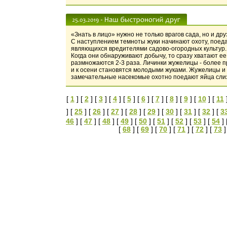
«Знать в лицо» нужно не только врагов сада, но и д
С наступлением темноты жуки начинают охоту, поедая
являющихся вредителями садово-огородных культур. 
Когда они обнаруживают добычу, то сразу хватают е
размножаются 2-3 раза. Личинки жужелицы - более п
и к осени становятся молодыми жуками. Жужелицы и и
замечательные насекомые охотно поедают яйца слиз
[
1
] [
2
] [
3
] [
4
] [
5
] [
6
] [
7
] [
8
] [
9
] [
10
] [
11
] [
25
] [
26
] [
27
] [
28
] [
29
] [
30
] [
31
] [
32
] [
3
46
] [
47
] [
48
] [
49
] [
50
] [
51
] [
52
] [
53
] [
54
] 
[
68
] [
69
] [
70
] [
71
] [
72
] [
73
]