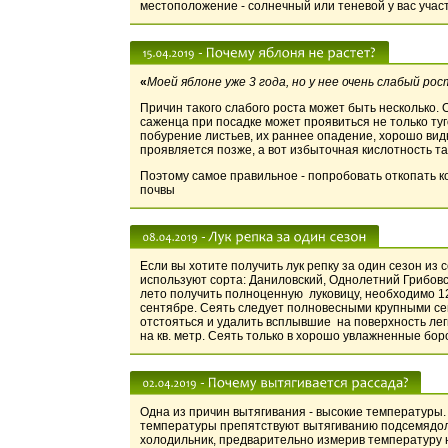
местоположение - солнечный или теневой у вас участ
«
Моей яблоне уже 3 года, но у нее очень слабый р
Причин такого слабого роста может быть несколько. 
саженца при посадке может проявиться не только ту
побурение листьев, их раннее опадение, хорошо ви
проявляется позже, а вот избыточная кислотность т
Поэтому самое правильное - попробовать откопать ко
почвы
Если вы хотите получить лук репку за один сезон из
используют сорта: Даниловский, Однолетний Грибовс
лето получить полноценную луковицу, необходимо 12
сентябре. Сеять следует полновесными крупными сем
отстояться и удалить всплывшие на поверхность легк
на кв. метр. Сеять только в хорошо увлажненные бор
Одна из причин вытягивания - высокие температуры.
температуры препятствуют вытягиванию подсемядоль
холодильник, предварительно измерив температуру н