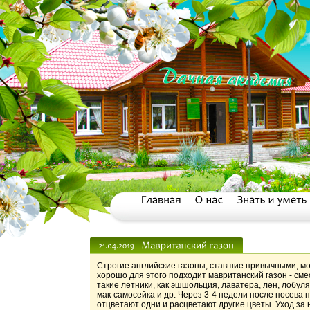
Строгие английские газоны, ставшие привычными, мо
хорошо для этого подходит мавританский газон - см
такие летники, как эшшольция, лаватера, лен, лобул
мак-самосейка и др. Через 3-4 недели после посева 
отцветают одни и расцветают другие цветы. Уход за 