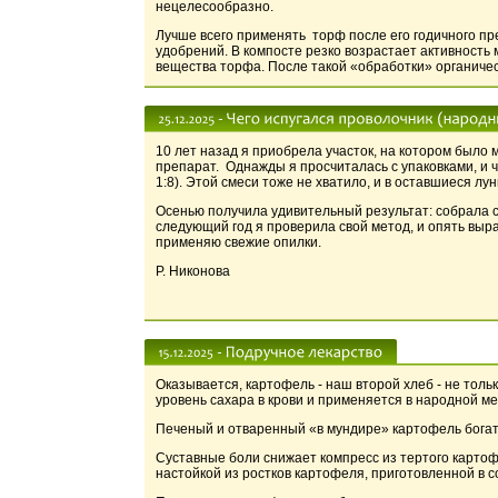
нецелесообразно.
Лучше всего применять торф после его годичного п
удобрений. В компосте резко возрастает активност
вещества торфа. После такой «обработки» органиче
10 лет назад я приобрела участок, на котором было
препарат. Однажды я просчиталась с упаковками, и 
1:8). Этой смеси тоже не хватило, и в оставшиеся лу
Осенью получила удивительный результат: собрала с
следующий год я проверила свой метод, и опять выра
применяю свежие опилки.
Р. Никонова
Оказывается, картофель - наш второй хлеб - не тол
уровень сахара в крови и применяется в народной м
Печеный и отваренный «в мундире» картофель богат 
Суставные боли снижает компресс из тертого картоф
настойкой из ростков картофеля, приготовленной в с