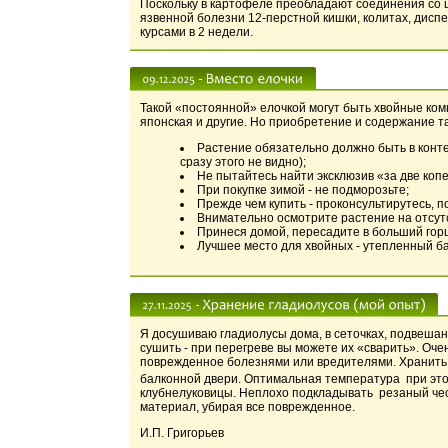
Поскольку в картофеле преобладают соединения со щ
язвенной болезни 12-перстной кишки, колитах, диспе
курсами в 2 недели.
Такой «постоянной» елочкой могут быть хвойные ком
японская и другие. Но приобретение и содержание т
Растение обязательно должно быть в конте
сразу этого не видно);
Не пытайтесь найти эксклюзив «за две копе
При покупке зимой - не подморозьте;
Прежде чем купить - проконсультирутесь, по
Внимательно осмотрите растение на отсут
Принеся домой, пересадите в больший гор
Лучшее место для хвойных - утепленный ба
Я досушиваю гладиолусы дома, в сеточках, подвешан
сушить - при перегреве вы можете их «сварить». Оче
поврежденное болезнями или вредителями. Хранить х
балконной двери. Оптимальная температура при это
клубнелуковицы. Неплохо подкладывать резаный чесн
материал, убирая все поврежденное.
И.П. Григорьев