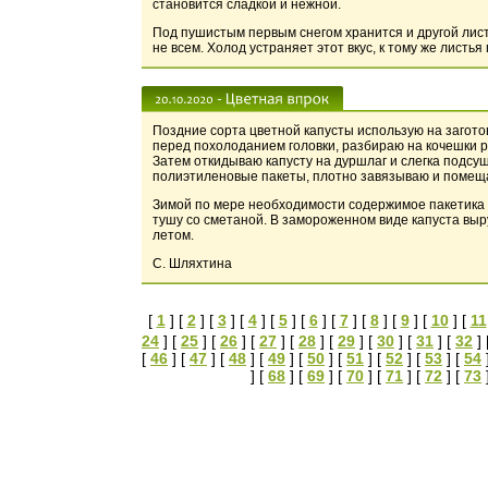
становится сладкой и нежной.
Под пушистым первым снегом хранится и другой листо
не всем. Холод устраняет этот вкус, к тому же листь
Поздние сорта цветной капусты использую на загото
перед похолоданием головки, разбираю на кочешки 
Затем откидываю капусту на дуршлаг и слегка подс
полиэтиленовые пакеты, плотно завязываю и помещ
Зимой по мере необходимости содержимое пакетика к
тушу со сметаной. В замороженном виде капуста выру
летом.
С. Шляхтина
[
1
] [
2
] [
3
] [
4
] [
5
] [
6
] [
7
] [
8
] [
9
] [
10
] [
11
24
] [
25
] [
26
] [
27
] [
28
] [
29
] [
30
] [
31
] [
32
] 
[
46
] [
47
] [
48
] [
49
] [
50
] [
51
] [
52
] [
53
] [
54
] [
68
] [
69
] [
70
] [
71
] [
72
] [
73