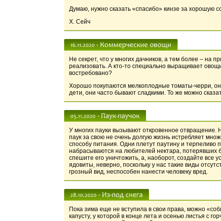
Думаю, нужно сказать «спасибо» кинзе за хорошую со
Х. Сейч
Не секрет, что у многих дачников, а тем более – на
реализовать. А кто-то специально выращивает овощи 
востребовано?
Хорошо покупаются мелкоплодные томаты-черри, они
дети, они часто бывают сладкими. То же можно сказа
У многих пауки вызывают откровенное отвращение. Н
паук за свою не очень долгую жизнь истребляет мно
способу питания. Одни плетут паутину и терпеливо 
набрасываются на любителей нектара, потерявших бди
спешите его уничтожить, а, наоборот, создайте все 
ядовиты, неверно, поскольку у нас такие виды отсут
грозный вид, неспособен нанести человеку вред.
Пока зима еще не вступила в свои права, можно «со
капусту, у которой в конце лета и осенью листья с го