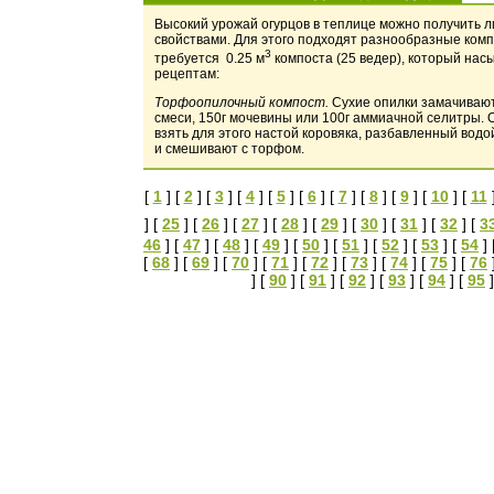
Высокий урожай огурцов в теплице можно получить 
свойствами. Для этого подходят разнообразные комп
3
требуется 0.25 м
компоста (25 ведер), который на
рецептам:
Торфоопилочный компост.
Сухие опилки замачивают
смеси, 150г мочевины или 100г аммиачной селитры. 
взять для этого настой коровяка, разбавленный водо
и смешивают с торфом.
[
1
] [
2
] [
3
] [
4
] [
5
] [
6
] [
7
] [
8
] [
9
] [
10
] [
11
] [
25
] [
26
] [
27
] [
28
] [
29
] [
30
] [
31
] [
32
] [
3
46
] [
47
] [
48
] [
49
] [
50
] [
51
] [
52
] [
53
] [
54
] 
[
68
] [
69
] [
70
] [
71
] [
72
] [
73
] [
74
] [
75
] [
76
] [
90
] [
91
] [
92
] [
93
] [
94
] [
95
]