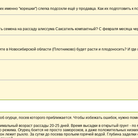
их именно "корешки") слегка подсохли ещё у продавца. Как их подготовить к п
ть семена на рассаду алиссума Саксатиль компактный? С февраля месяца чер
те в Новосибирской области (Плотниково) будет расти и плодоносить? И где
об огурце, посев которого приближается. Чтобы избежать ошибок, нужно помн
тимальный возраст рассады 20-25 дней. Время высадки в открытый грунт - по 
о режима. Огурец боится не просто заморозков, а даже положительных низки
он лежит рыхло. За сутки до посева прольем горячей водой. Глубина заделки 