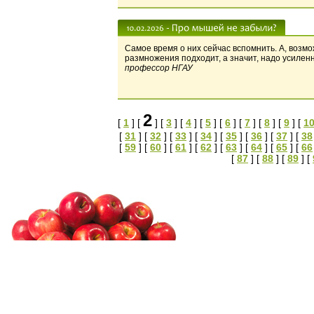
Самое время о них сейчас вспомнить. А, возмо
размножения подходит, а значит, надо усилен
профессор НГАУ
2
[
1
] [
] [
3
] [
4
] [
5
] [
6
] [
7
] [
8
] [
9
] [
1
[
31
] [
32
] [
33
] [
34
] [
35
] [
36
] [
37
] [
38
[
59
] [
60
] [
61
] [
62
] [
63
] [
64
] [
65
] [
66
[
87
] [
88
] [
89
] [