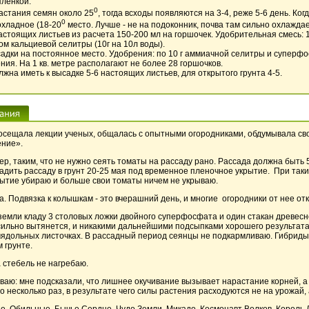
пленкой.
0
астания семян около 25
, тогда всходы появляются на 3-4, реже 5-6 день. Ко
0
охладное (18-20
место. Лучше - не на подоконник, почва там сильно охлаждае
астоящих листьев из расчета 150-200 мл на горшочек. Удобрительная смесь: 
ом кальциевой селитры (10г на 10л воды).
ысадки на постоянное место. Удобрения: по 10 г аммиачной селитры и суперфо
ния. На 1 кв. метре располагают не более 28 горшочков.
жна иметь к высадке 5-6 настоящих листьев, для открытого грунта 4-5.
 посещала лекции ученых, общалась с опытными огородниками, обдумывала сво
ение».
р, таким, что не нужно сеять томаты на рассаду рано. Рассада должна быть 
садить рассаду в грунт 20-25 мая под временное пленочное укрытие. При таки
крытие убираю и больше свои томаты ничем не укрываю.
. Подвязка к колышкам - это вчерашний день, и многие огородники от нее от
емли кладу 3 столовых ложки двойного суперфосфата и один стакан древесн
а сильно вытянется, и никакими дальнейшими подсыпками хорошего результат
семядольных листочках. В рассадный период сеянцы не подкармливаю. Гибриды
 грунте.
 стебель не нагребаю.
ваю: мне подсказали, что лишнее окучивание вызывает нарастание корней, а
 несколько раз, в результате чего силы растения расходуются не на урожай,