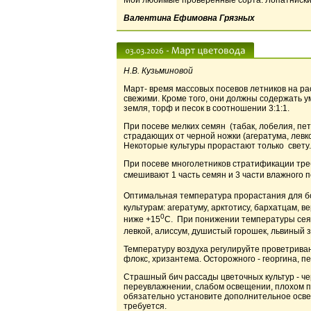
Мои любимые проверенные сорта: Лопатниские
Валентина Ефимовна Грязных
Н.В. Кузьминовой
Март- время массовых посевов летников на ра
свежими. Кроме того, они должны содержать у
земля, торф и песок в соотношении 3:1:1.
При посеве мелких семян (табак, лобелия, пет
страдающих от черной ножки (агератума, левко
Некоторые культуры прорастают только свету. 
При посеве многолетников стратификации треб
смешивают 1 часть семян и 3 части влажного 
Оптимальная температура прорастания для бо
культурам: агератуму, арктотису, бархатцам, 
0
ниже +15
С. При понижении температуры сеян
левкой, алиссум, душистый горошек, львиный 
Температуру воздуха регулируйте проветриван
флокс, хризантема. Осторожного - георгина, 
Страшный бич рассады цветочных культур - ч
переувлажнении, слабом освещении, плохом п
обязательно установите дополнительное осве
требуется.