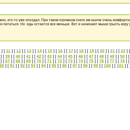
жно, кто-то уже опоздал. При таком огромном снеге им нынче очень комфортно
но питаться. Но еды остается все меньше. Вот и начинают мыши грызть кору 
0
] [
11
] [
12
] [
13
] [
14
] [
15
] [
16
] [
17
] [
18
] [
19
] [
20
] [
21
] [
22
] 
] [
39
] [
40
] [
41
] [
42
] [
43
] [
44
] [
45
] [
46
] [
47
] [
48
] [
49
] [
50
] 
] [
67
] [
68
] [
69
] [
70
] [
71
] [
72
] [
73
] [
74
] [
75
] [
76
] [
77
] [
78
] 
90
] [
91
] [
92
] [
93
] [
94
] [
95
] [
96
] [
97
] [
98
] [
99
] [
100
] [
101
] [