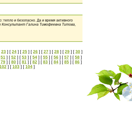
: тепло и безопасно. Да и время активного
у
Консультант Галина Тимофеевна Титова,
[
23
] [
24
] [
25
] [
26
] [
27
] [
28
] [
29
] [
30
]
[
51
] [
52
] [
53
] [
54
] [
55
] [
56
] [
57
] [
58
]
[
79
] [
80
] [
81
] [
82
] [
83
] [
84
] [
85
] [
86
]
102
] [
103
] [
104
]
Адрес: 630112 г.Новосибирск, ул. Селезнева д.46а
Тел/факс: (383) 278-33-13
E-mail:
titova@gardenacademy.ru
Вопросы по работе сайта:
admin@gardenacademy.ru