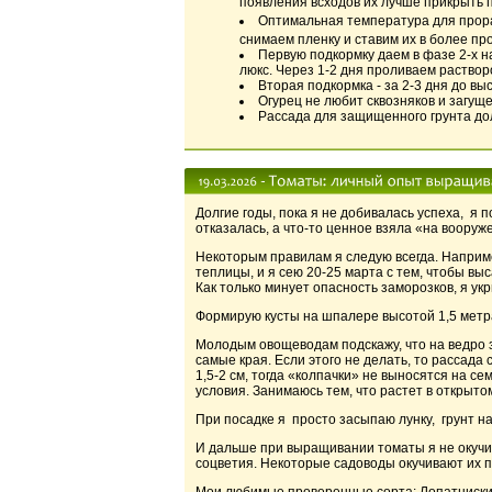
появления всходов их лучше прикрыть 
Оптимальная температура для прор
снимаем пленку и ставим их в более пр
Первую подкормку даем в фазе 2-х н
люкс. Через 1-2 дня проливаем раствор
Вторая подкормка - за 2-3 дня до в
Огурец не любит сквозняков и загуще
Рассада для защищенного грунта дол
Долгие годы, пока я не добивалась успеха, я
отказалась, а что-то ценное взяла «на вооруж
Некоторым правилам я следую всегда. Наприме
теплицы, и я сею 20-25 марта с тем, чтобы вы
Как только минует опасность заморозков, я у
Формирую кусты на шпалере высотой 1,5 метра
Молодым овощеводам подскажу, что на ведро з
самые края. Если этого не делать, то рассад
1,5-2 см, тогда «колпачки» не выносятся на 
условия. Занимаюсь тем, что растет в открытом
При посадке я просто засыпаю лунку, грунт на
И дальше при выращивании томаты я не окучи
соцветия. Некоторые садоводы окучивают их по