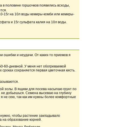
гда в половине горшочков появились всходы,
тся.
10-15г на 10л воды кемиры-комби или кемиры-
сфата и 15г сульфата калия на 10л воды.
и ошибки и неудачи. От каких-то приемов я
50-60-дневной. У меня нет обогреваемой
х сроках сохраняется первая цветочная кисть.
казываются.
ой золы. В ящики для посева насыпаю грунт по
а не добьешься. Семена высеваю на глубину
 я не сею, так как им нужны более комфортные
 нужно, чтобы растение закладывало
 а на образование корней.