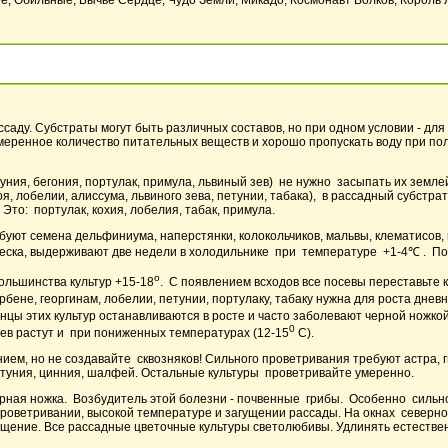
, Обильные, Бычье Сердце, Чудо Земли, Микадо, Космонавт Волков, Король 
ссаду. Субстраты могут быть различных составов, но при одном условии - д
меренное количество питательных веществ и хорошо пропускать воду при пол
уния, бегония, портулак, примула, львиный зев) не нужно засыпать их землей
я, лобелии, алиссума, львиного зева, петунии, табака), в рассадный субстра
Это: портулак, кохия, лобелия, табак, примула.
уют семена дельфиниума, наперстянки, колокольчиков, мальвы, клематисов, п
песка, выдерживают две недели в холодильнике при температуре +1-4℃ . По
о
льшинства культур +15-18
. С появлением всходов все посевы переставьте 
вербене, георгинам, лобелии, петунии, портулаку, табаку нужна для роста дн
цы этих культур останавливаются в росте и часто заболевают черной ножкой.
0
зев растут и при пониженных температурах (12-15
С).
ием, но не создавайте сквозняков! Сильного проветривания требуют астра, г
петуния, цинния, шалфей. Остальные культуры проветривайте умеренно.
ерная ножка. Возбудитель этой болезни - почвенные грибы. Особенно сильн
роветривании, высокой температуре и загущении рассады. На окнах северно
щение. Все рассадные цветочные культуры светолюбивы. Удлинять естестве