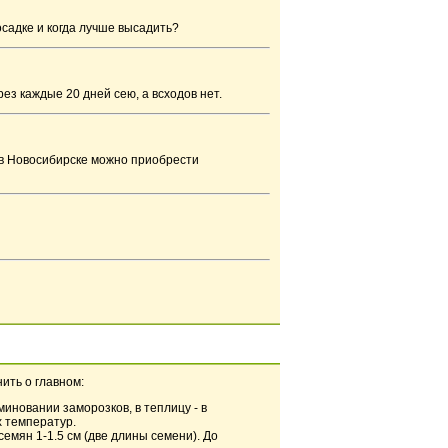
осадке и когда лучше высадить?
ез каждые 20 дней сею, а всходов нет.
 в Новосибирске можно приобрести
ить о главном:
миновании заморозков, в теплицу - в
х температур.
семян 1-1.5 см (две длины семени). До