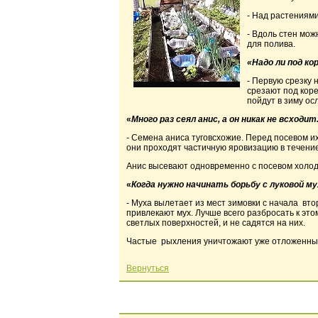
- Над растениями
- Вдоль стен мож
для полива.
«Надо ли под к
- Первую срезку 
срезают под коре
пойдут в зиму о
«
Много раз сеял анис, а он никак не всходи
-
Семена аниса туговсхожие. Перед посевом их
они проходят частичную яровизацию в течение
Анис высевают одновременно с посевом холодо
«
Когда нужно начинать борьбу с луковой м
- Муха вылетает из мест зимовки с начала вто
привлекают мух. Лучше всего разбросать к эт
светлых поверхностей, и не садятся на них.
Частые рыхления уничтожают уже отложенны
Вернуться