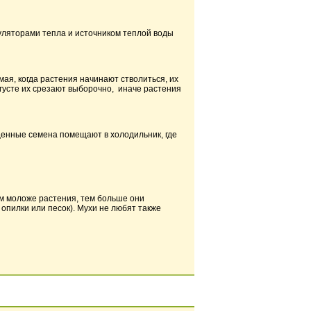
умуляторами тепла и источником теплой воды
мая, когда растения начинают стволиться, их
вгусте их срезают выборочно, иначе растения
ощенные семена помещают в холодильник, где
ем моложе растения, тем больше они
опилки или песок). Мухи не любят также