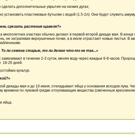
 сделать дополнительные укрытия на низких дугах;
но установить пластиковые бутылки с водой (1.5-2л). Они будут служить акк
орень срезать растения щавеля?»
на многолетних участках обычно делают в первой-второй декаде мая. В конце 
нь, не затрагивая верхушечные почки, а в июле отрастают новые листья. В а
слабленными.
т. То ли семена старые, то ли делаю что-то не так...»
 замачивают в течение 2-3 суток, меняя воду через каждые 6-8 часов. Прор
 18-20 дней.
стойких культур.
ухой?»
рой декады мая и до 10 июня, откладывает яйца у основания всходов лука. Ч
ому времени по луковой грядке отпугивающие вещества (смоченные креолином 
е яйца.