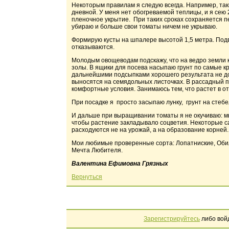
Некоторым правилам я следую всегда. Например, таки
дневной. У меня нет обогреваемой теплицы, и я сею 
пленочное укрытие. При таких сроках сохраняется пе
убираю и больше свои томаты ничем не укрываю.
Формирую кусты на шпалере высотой 1,5 метра. Подв
отказываются.
Молодым овощеводам подскажу, что на ведро земли 
золы. В ящики для посева насыпаю грунт по самые кр
дальнейшими подсыпками хорошего результата не доб
выносятся на семядольных листочках. В рассадный п
комфортные условия. Занимаюсь тем, что растет в от
При посадке я просто засыпаю лунку, грунт на стебе
И дальше при выращивании томаты я не окучиваю: мн
чтобы растение закладывало соцветия. Некоторые са
расходуются не на урожай, а на образование корней.
Мои любимые проверенные сорта: Лопатниские, Обил
Мечта Любителя.
Валентина Ефимовна Грязных
Вернуться
Зарегистрируйтесь
либо вой