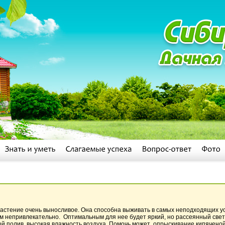
астение очень выносливое. Она способна выживать в самых неподходящих ус
ом непривлекательно. Оптимальным для нее будет яркий, но рассеянный свет
й полив, высокая влажность воздуха. Помочь может опрыскивание кипяченой