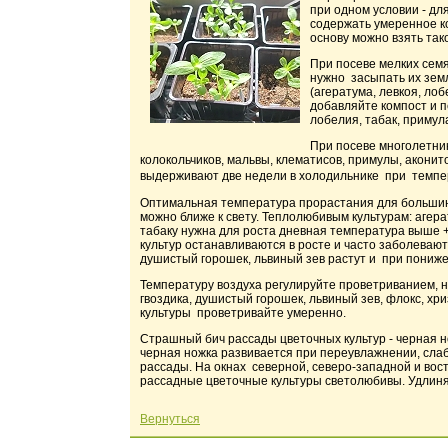
при одном условии - д
содержать умеренное ко
основу можно взять так
При посеве мелких семя
нужно засыпать их земл
(агератума, левкоя, лоб
добавляйте компост и п
лобелия, табак, примул
При посеве многолетни
колокольчиков, мальвы, клематисов, примулы, аконито
выдерживают две недели в холодильнике при темпер
Оптимальная температура прорастания для большинс
можно ближе к свету. Теплолюбивым культурам: агерат
табаку нужна для роста дневная температура выше 
культур останавливаются в росте и часто заболевают
душистый горошек, львиный зев растут и при пониже
Температуру воздуха регулируйте проветриванием, н
гвоздика, душистый горошек, львиный зев, флокс, хр
культуры проветривайте умеренно.
Страшный бич рассады цветочных культур - черная 
черная ножка развивается при переувлажнении, сла
рассады. На окнах северной, северо-западной и во
рассадные цветочные культуры светолюбивы. Удлиня
Вернуться