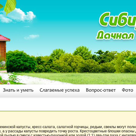
екинской капусты, кресс-салата, салатной горчицы, редьки, свеклы могут по
 а у рассады капусты повредить точку роста. Крестоцветные блошки опасны
й пылью в смеси с известью-пушонкой или золой (1:1) два-три раза с интер