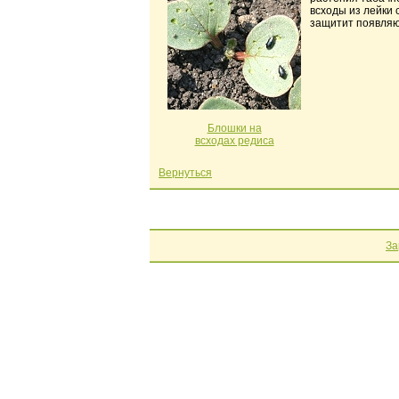
всходы из лейки 
защитит появляю
Блошки на
всходах редиса
Вернуться
За