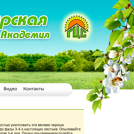
лностью уничтожить эти мелкие черные
 до фазы 3-4-х настоящих листьев. Опыливайте
валом 3-4 дня. Перед опыливанием полейте