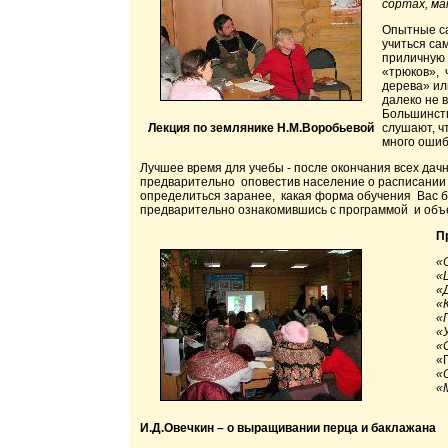
сортах, ма
Опытные са
учиться са
приличную 
«трюков», 
дерева» ил
далеко не 
Большинств
Лекция по землянике Н.М.Воробьевой
слушают, ч
много ошиб
Лучшее время для учебы - после окончания всех дач
предварительно оповестив население о расписании 
определиться заранее, какая форма обучения Вас бо
предварительно ознакомившись с программой и объ
П
«
«
«
«
«
«
«
«
«
«
И.Д.Овечкин – о выращивании перца и баклажана