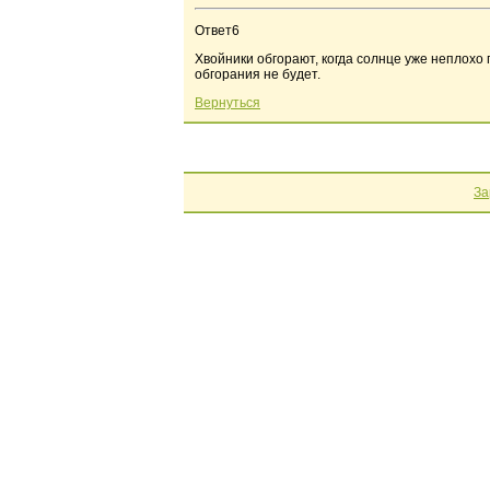
Ответ6
Хвойники обгорают, когда солнце уже неплохо 
обгорания не будет.
Вернуться
За