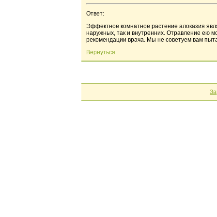
Ответ:
Эффектное комнатное растение алоказия явля
наружных, так и внутренних. Отравление ею 
рекомендации врача. Мы не советуем вам пыта
Вернуться
За