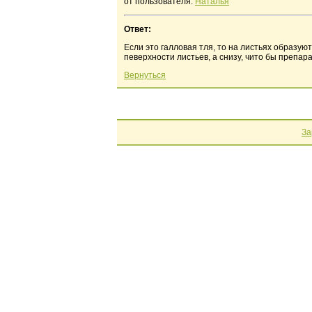
от пользователя:
Наталья
Ответ:
Если это галловая тля, то на листьях образуютс
певерхности листьев, а снизу, чито бы препара
Вернуться
За