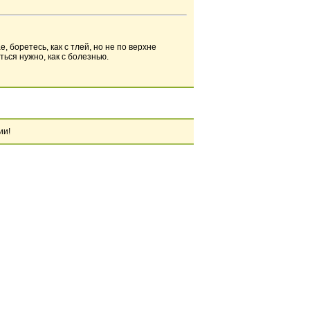
, боретесь, как с тлей, но не по верхне
ться нужно, как с болезнью.
ии!