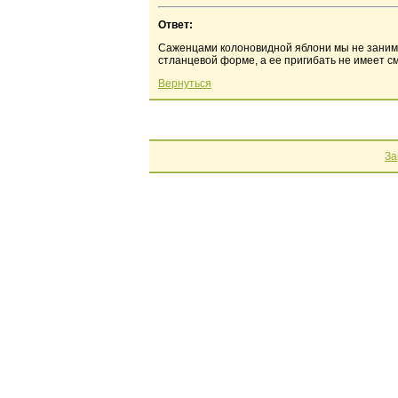
Ответ:
Саженцами колоновидной яблони мы не занимае
стланцевой форме, а ее пригибать не имеет с
Вернуться
За