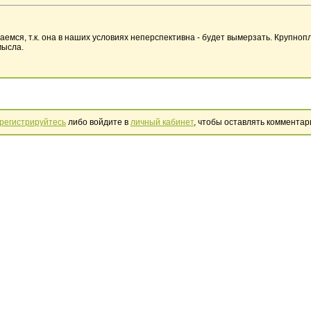
мся, т.к. она в наших условиях неперспективна - будет вымерзать. Крупно
мысла.
регистрируйтесь
либо войдите в
личный кабинет
, чтобы оставлять комментар