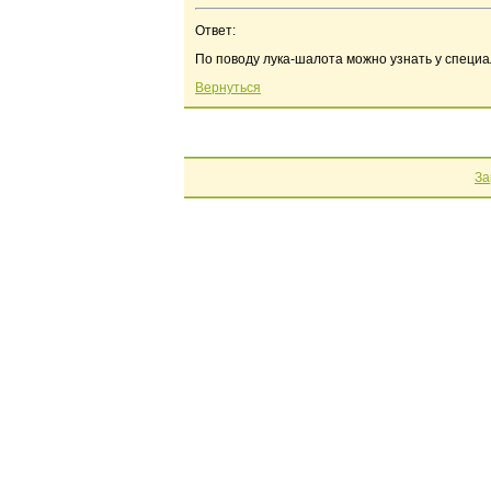
Ответ:
По поводу лука-шалота можно узнать у специ
Вернуться
За