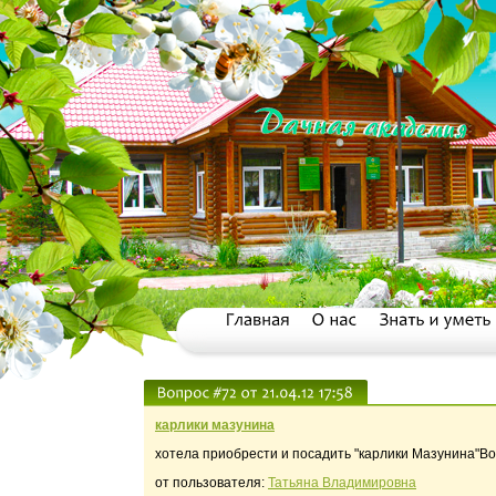
карлики мазунина
хотела приобрести и посадить "карлики Мазунина"В
от пользователя:
Татьяна Владимировна