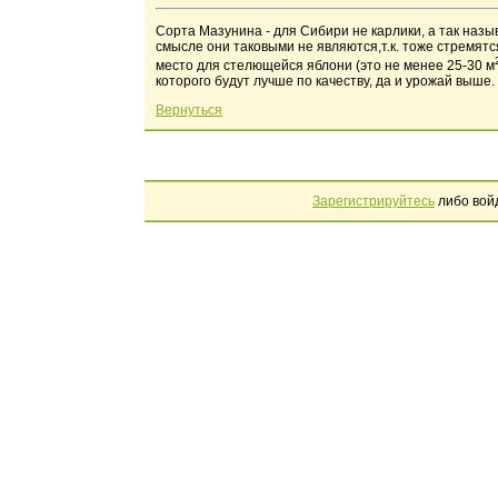
Сорта Мазунина - для Сибири не карлики, а так на
смысле они таковыми не являются,т.к. тоже стремятся
место для стелющейся яблони (это не менее 25-30 м
которого будут лучше по качеству, да и урожай выше.
Вернуться
Зарегистрируйтесь
либо вой