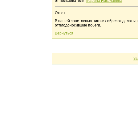
от пользователя:
Марина Николаевна
Ответ:
В нашей зоне оснью никаких обрезок делать не
отплодоносившие побеги.
Вернуться
За