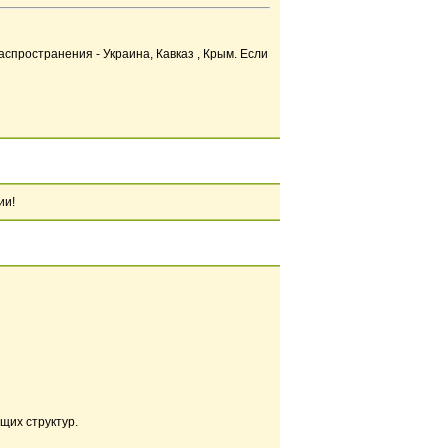
спространения - Украина, Кавказ , Крым. Если
ии!
их структур.