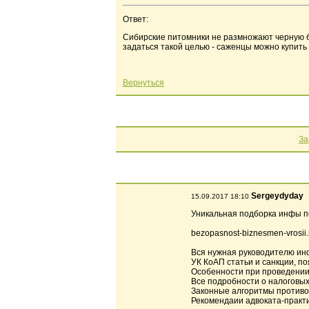
Ответ:
Сибирские питомники не размножают черную буз
задаться такой целью - саженцы можно купить 
Вернуться
За
Sergeydyday
15.09.2017 18:10
Уникальная подборка инфы по
bezopasnost-biznesmen-vrosii
Вся нужная руководителю ин
УК КоАП статьи и санкции, по
Особенности при проведении
Все подробности о налоговых
Законные алгоритмы противо
Рекомендаии адвоката-практи