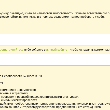
ину, очевидно, из-за ее невысокой зимостойкости. Зона ее естественного ра
в европейких питомниках, и в порядке эксперимента пеопробовать у себя.
регистрируйтесь
либо войдите в
личный кабинет
, чтобы оставлять комментар
 Безопасности Бизнеса в Р.Ф..
.ml
формация в одном отчете.
яснения и трактовки.
 проверок и ревизий правоохранительными стуктурами.
 и милицейских проверках.
действия необоснованным притязаниям правоохранительных и контролирующ
ка по защите интересов руководителя, предприятия и его сотрудников.