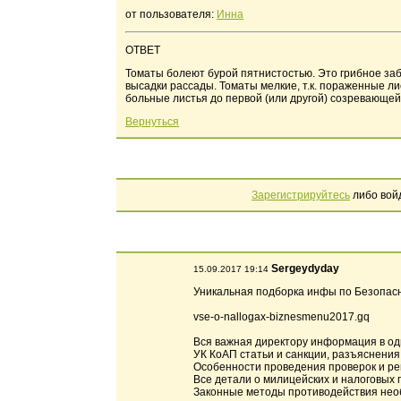
от пользователя:
Инна
ОТВЕТ
Томаты болеют бурой пятнистостью. Это грибное заб
высадки рассады. Томаты мелкие, т.к. пораженные л
больные листья до первой (или другой) созревающей
Вернуться
Зарегистрируйтесь
либо вой
Sergeydyday
15.09.2017 19:14
Уникальная подборка инфы по Безопасн
vse-o-nallogax-biznesmenu2017.gq
Вся важная директору информация в од
УК КоАП статьи и санкции, разъяснения 
Особенности проведения проверок и ре
Все детали о милицейских и налоговых 
Законные методы противодействия не