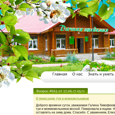
О пересадке туи и можевельников
Доброго времени суток, уважаемая Галина Тимофеевн
туи и можжевельников весной. Пикировала в ящики. Ну
оставлять на зиму дома. Спасибо. С уважением, Ели