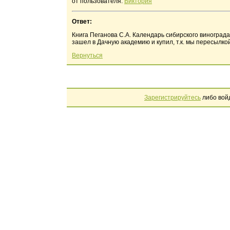
от пользователя:
Виктория
Ответ:
Книга Пеганова С.А. Календарь сибирского винограда
зашел в Дачную академию и купил, т.к. мы пересылко
Вернуться
Зарегистрируйтесь
либо вой