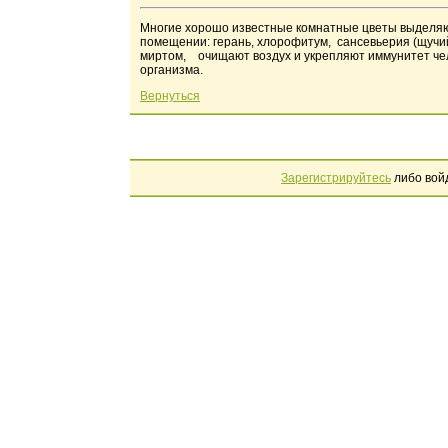
Многие хорошо известные комнатные цветы выделяю
помещении: герань, хлорофитум, сансевьерия (щучий
миртом, очищают воздух и укрепляют иммунитет чел
организма.
Вернуться
Зарегистрируйтесь
либо вой