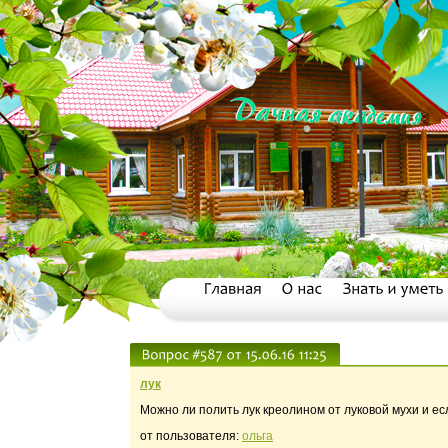
лук
Можно ли полить лук креолином от луковой мухи и есл
от пользователя:
ольга