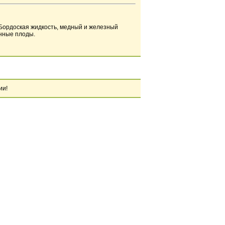
 Бордоская жидкость, медный и железный
енные плоды.
ии!