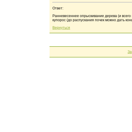
Ответ:
Ранневесеннее опрыскивание дерева (и всего 
купорос (до распускания почек можно дать ко
Вернуться
За