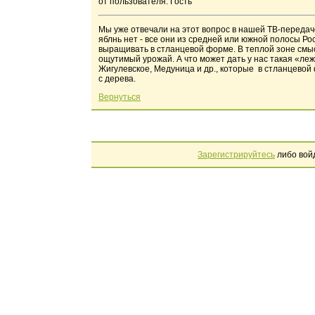
от пользователя: Гость
Мы уже отвечали на этот вопрос в нашей ТВ-переда
яблнь нет - все они из средней или южной полосы Ро
выращивать в стланцевой форме. В теплой зоне смысл 
ощутимый урожай. А что может дать у нас такая «ле
Жигулевское, Медуница и др., которые в стланцевой 
с дерева.
Вернуться
Зарегистрируйтесь
либо вой