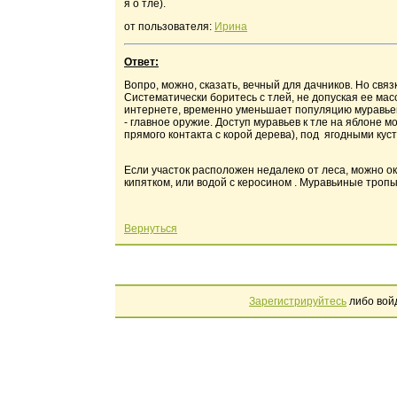
я о тле).
от пользователя:
Ирина
Ответ:
Вопро, можно, сказать, вечный для дачников. Но связ
Систематически боритесь с тлей, не допуская ее масс
интернете, временно уменьшает популяцию муравьев,
- главное оружие. Доступ муравьев к тле на яблон
прямого контакта с корой дерева), под ягодными куст
Если участок расположен недалеко от леса, можно о
кипятком, или водой с керосином . Муравьиные троп
Вернуться
Зарегистрируйтесь
либо вой