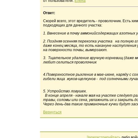
от пользователя:
Елена
Ответ:
Скорей всего, этот вредитель - проволочник. Есть х
подходящих для дачного участка:
1. Ввнесение в почву аммонийсодержащих азотных у
2. Поздняя осенняя перекопка участка на полную г
даже конец месяца, то есть накануне наступления 
на поверхности почвы, вымерзают.
3. Тщательное удаление вручную корневищ (даже мел
любит селиться проволочник
4.Поверхностное рыхление в мае-июне, наряду с с
гибели яица жуков-щелкунов - под солнечными луча
5. Устройство ловушек.
В конце апреля - начале мая на участке следует р
травы, соломы или сена, увлажнить их и закрыть д
Через день-два такие приманочные кучки будут за
Вернуться
Зарегистрируйтесь
либо вой