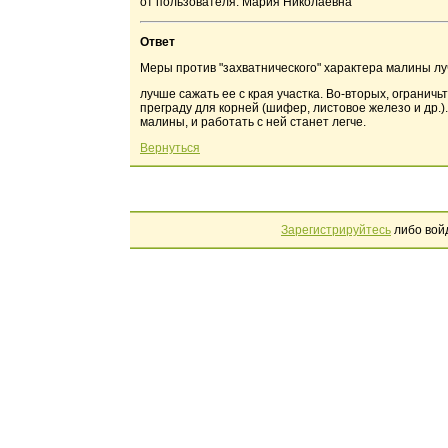
от пользователя: Мария Николаевна
Ответ
Меры против "захватнического" характера малины лу
лучше сажать ее с края участка. Во-вторых, ограничьт
преграду для корней (шифер, листовое железо и др.)
малины, и работать с ней станет легче.
Вернуться
Зарегистрируйтесь
либо вой