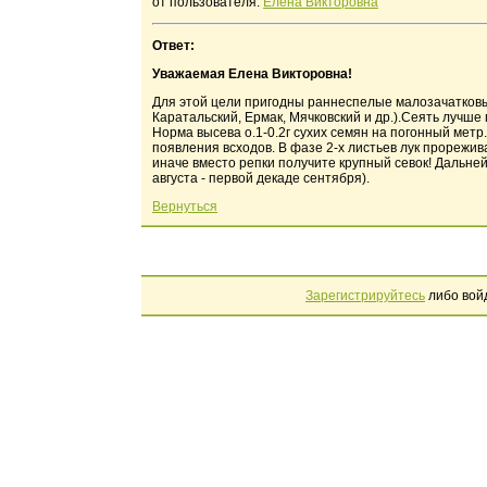
от пользователя:
Елена Викторовна
Ответ:
Уважаемая Елена Викторовна!
Для этой цели пригодны раннеспелые малозачатковы
Каратальский, Ермак, Мячковский и др.).Сеять лучш
Норма высева о.1-0.2г сухих семян на погонный мет
появления всходов. В фазе 2-х листьев лук прорежив
иначе вместо репки получите крупный севок! Дальней
августа - первой декаде сентября).
Вернуться
Зарегистрируйтесь
либо вой