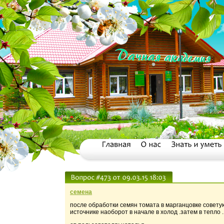
семена
после обработки семян томата в марганцовке советуют
источнике наоборот в начале в холод .затем в тепло 