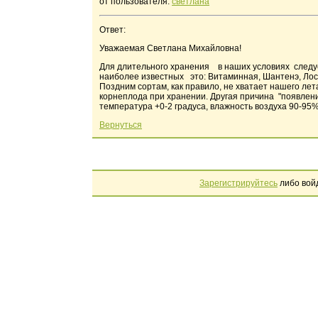
от пользователя:
светлана
Ответ:
Уважаемая Светлана Михайловна!
Для длительного хранения в наших условиях следу
наиболее известных это: Витаминная, Шантенэ, Лоси
Поздним сортам, как правило, не хватает нашего ле
корнеплода при хранении. Другая причина "появлен
температура +0-2 градуса, влажность воздуха 90-95%
Вернуться
Зарегистрируйтесь
либо вой