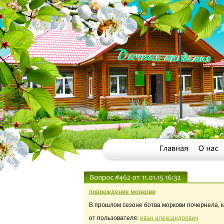
повреждение моркови
В прошлом сезоне ботва моркови почернела, ка
от пользователя:
иван александрович