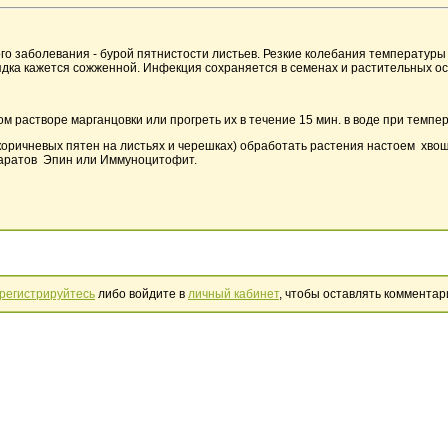
ного заболевания - бурой пятнистости листьев. Резкие колебания температур
дка кажется сожженной. Инфекция сохраняется в семенах и растительных ос
м растворе марганцовки или прогреть их в течение 15 мин. в воде при темпер
оричневых пятен на листьях и черешках) обработать растения настоем хвоща 
аратов Эпин или Иммуноцитофит.
регистрируйтесь
либо войдите в
личный кабинет
, чтобы оставлять комментар