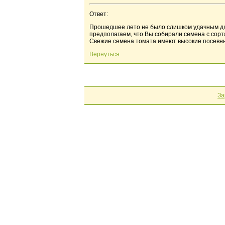
Ответ:
Прошедшее лето не было слишком удачным для 
предполагаем, что Вы собирали семена с сорта
Свежие семена томата имеют высокие посевные
Вернуться
За