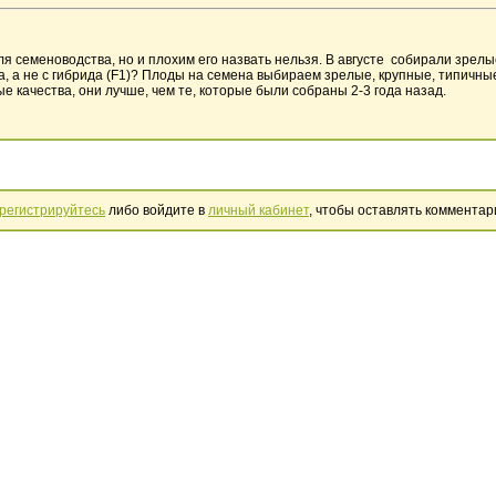
семеноводства, но и плохим его назвать нельзя. В августе собирали зрелые
, а не с гибрида (F1)? Плоды на семена выбираем зрелые, крупные, типичные
 качества, они лучше, чем те, которые были собраны 2-3 года назад.
регистрируйтесь
либо войдите в
личный кабинет
, чтобы оставлять комментар