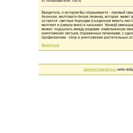
от пользователя: Гость
Вредитель, о котором Вы спрашиваете - луковый скры
безногая, желтовато-белая личинка, которая живет в
остаются светлые бороздки (съеденная мякоть листа
желтеют и (сверху вниз) и засыхают. Урожай уменьш
можно подсыпать между рядками измельченную хвою
уничтожение листьев, пораженных личинками, с одн
профилактики - сбор и уничтожение растительных ос
Вернуться
Зарегистрируйтесь
либо вой