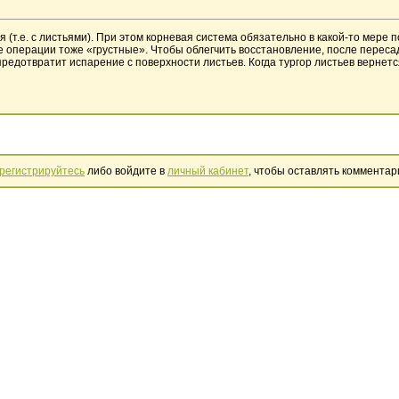
(т.е. с листьями). При этом корневая система обязательно в какой-то мере 
е операции тоже «грустные». Чтобы облегчить восстановление, после пересад
редотвратит испарение с поверхности листьев. Когда тургор листьев вернетс
регистрируйтесь
либо войдите в
личный кабинет
, чтобы оставлять комментар