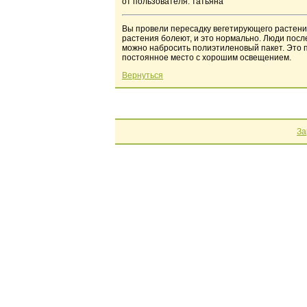
от пользователя: татьяна
Вы провели пересадку вегетирующего растения 
растения болеют, и это нормально. Люди посл
можно набросить полиэтиленовый пакет. Это п
постоянное место с хорошим освещением.
Вернуться
За