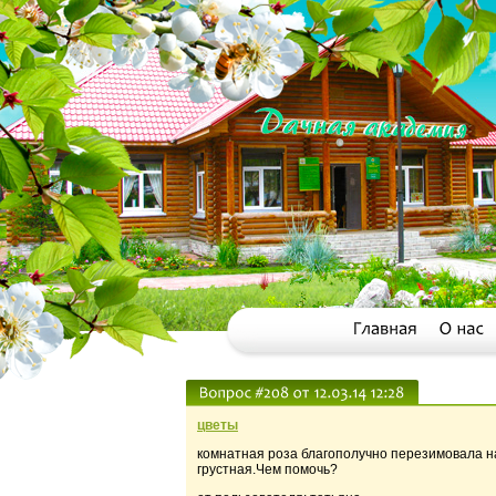
цветы
комнатная роза благополучно перезимовала на
грустная.Чем помочь?