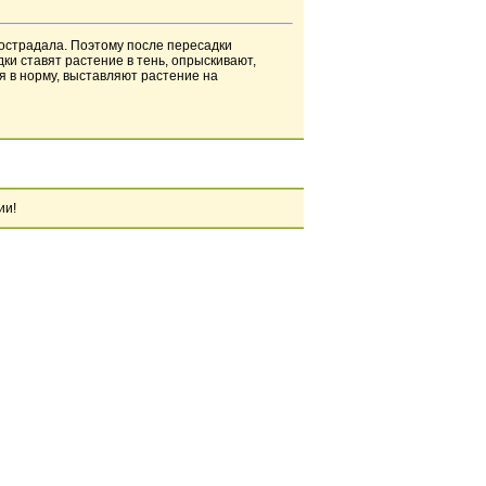
пострадала. Поэтому после пересадки
ки ставят растение в тень, опрыскивают,
я в норму, выставляют растение на
ии!