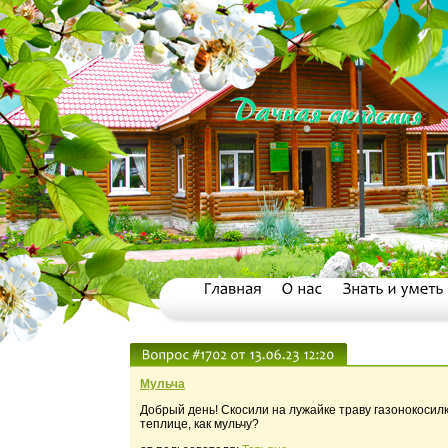
Мульча
Добрый день! Скосили на лужайке траву газонокосилк
теплице, как мульчу?